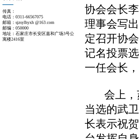
协会会长李
传真：
电话：0311-66567075
理事会写出
邮箱：sjzsylhyxh @163.com
邮编：050000
地址：石家庄市长安区嘉和广场3号公
定召开协会
寓楼2416室
记名投票选
一任会长，
会上，苏
当选的武卫
长表示祝贺
台发挥自身